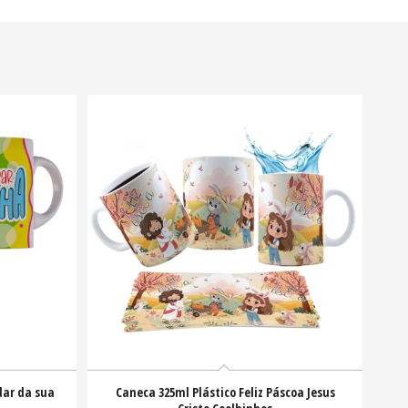
dar da sua
Caneca 325ml Plástico Feliz Páscoa Jesus