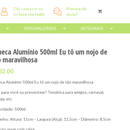
Olá, cadastre-se
Precisa de
ou
faça seu login
ajuda?
PERSONALIZÁVEIS
ARTESANAIS
neca Alumínio 500ml Eu tô um nojo de
o maravilhosa
32,00
ca Alumínio 500ml Eu tô um nojo de tão maravilhosa
l para você ou presentear! Temática para amigos, carnaval,
eja, etc
cidade: 500ml
nho: Altura: 11cm – Largura (Alça): 11,5cm – Diâmetro: 8,5cm
uto novo com caixa