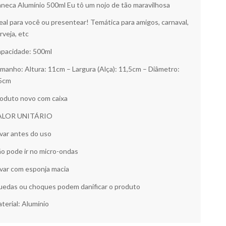
neca Alumínio 500ml Eu tô um nojo de tão maravilhosa
eal para você ou presentear! Temática para amigos, carnaval,
rveja, etc
pacidade: 500ml
manho: Altura: 11cm – Largura (Alça): 11,5cm – Diâmetro:
5cm
oduto novo com caixa
ALOR UNITÁRIO
var antes do uso
o pode ir no micro-ondas
var com esponja macia
edas ou choques podem danificar o produto
terial: Alumínio