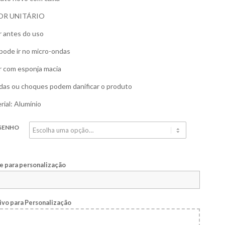
OR UNITÁRIO
r antes do uso
pode ir no micro-ondas
r com esponja macia
as ou choques podem danificar o produto
rial: Alumínio
SENHO
 para personalização
ivo para Personalização