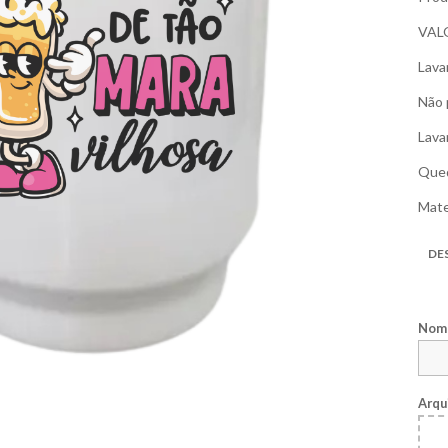
VAL
Lava
Não 
Lava
Qued
Mate
DE
Nome
Arqu