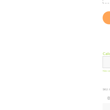
Calc
Não s
SKU:
D