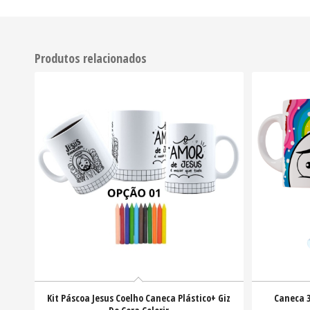
Produtos relacionados
Kit Páscoa Jesus Coelho Caneca Plástico+ Giz
Caneca 3