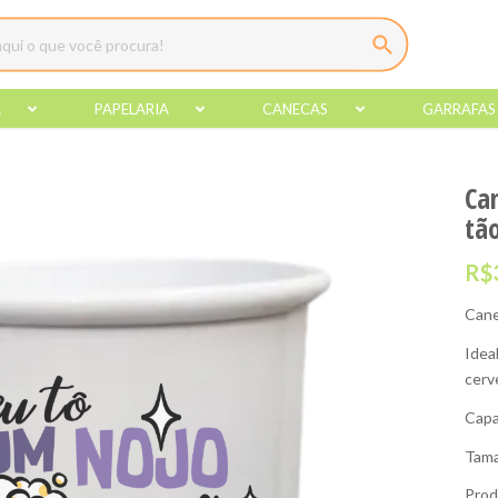
A
PAPELARIA
CANECAS
GARRAFAS
Ca
tã
R$
Cane
Idea
cerv
Capa
Tama
Prod