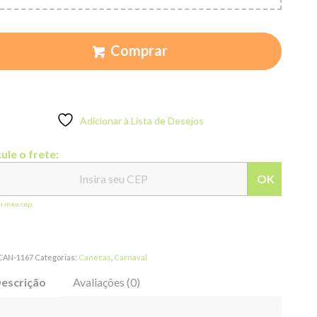
Comprar
Adicionar à Lista de Desejos
ule o frete:
OK
ei meu cep
CAN-1167
Categorias:
Canecas
,
Carnaval
escrição
Avaliações (0)