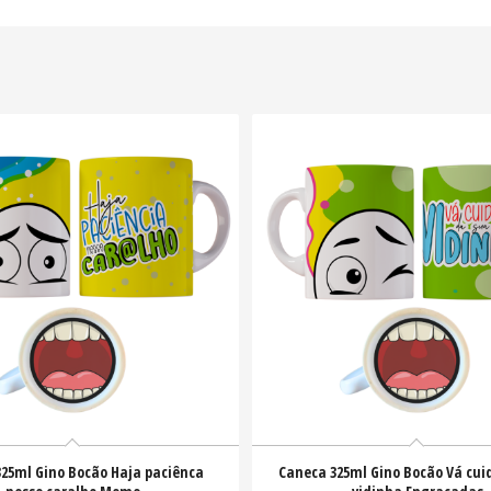
25ml Gino Bocão Haja paciênca
Caneca 325ml Gino Bocão Vá cui