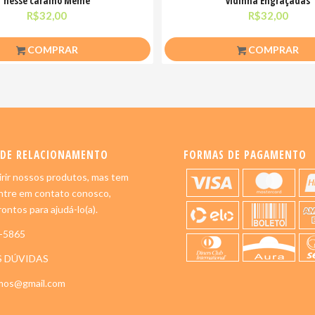
nesse caralho Meme
vidinha Engraçadas
R$
32,00
R$
32,00
COMPRAR
COMPRAR
 DE RELACIONAMENTO
FORMAS DE PAGAMENTO
rir nossos produtos, mas tem
ntre em contato conosco,
ontos para ajudá-lo(a).
5-5865
S DÚVIDAS
imos@gmail.com