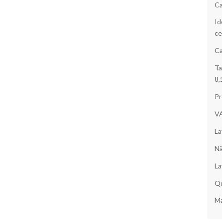
Ca
Id
ce
Ca
Ta
8,
Pr
V
La
Nã
La
Qu
Ma