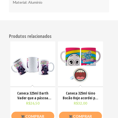
Material: Alumínio
Produtos relacionados
Caneca 325ml Darth
Caneca 325ml Gino
Vader que a páscoa
Bocão Hoje acordei pra
esteja com você
ser simpática não
R$
26,50
R$
32,00
COMPRAR
COMPRAR