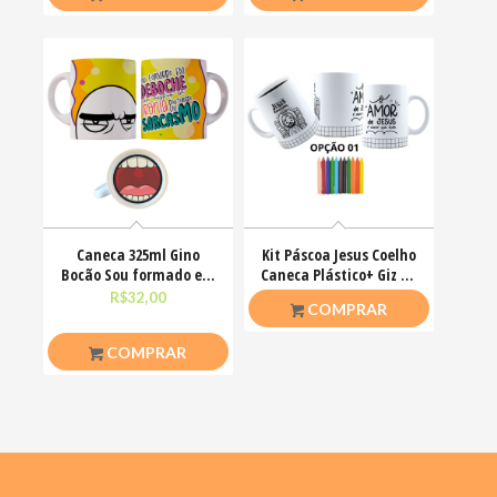
Caneca 325ml Gino
Kit Páscoa Jesus Coelho
Bocão Sou formado em
Caneca Plástico+ Giz De
deboche com mestrado
Cera Colorir
R$
32,00
R$
23,00
COMPRAR
COMPRAR