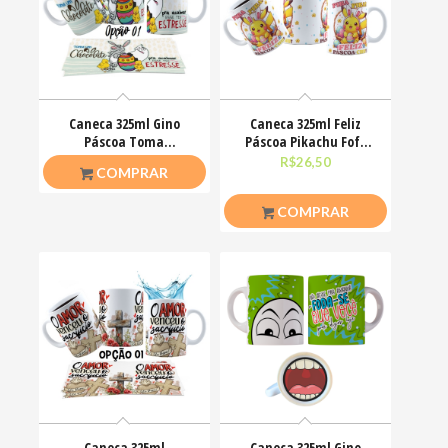
Caneca 325ml Gino
Caneca 325ml Feliz
Páscoa Toma
Páscoa Pikachu Fofo
chocolate pra acalmar
divertido
R$
26,50
R$
26,50
COMPRAR
esse teu estresse
COMPRAR
Caneca 325ml
Caneca 325ml Gino