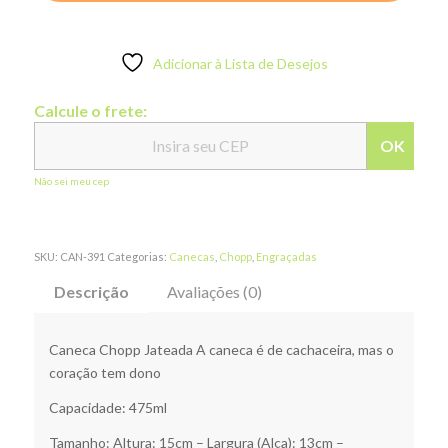
Adicionar à Lista de Desejos
Calcule o frete:
OK
Não sei meu cep
SKU:
CAN-391
Categorias:
Canecas
,
Chopp
,
Engraçadas
Descrição
Avaliações (0)
Caneca Chopp Jateada A caneca é de cachaceira, mas o
coração tem dono
Capacidade: 475ml
Tamanho: Altura: 15cm – Largura (Alça): 13cm –