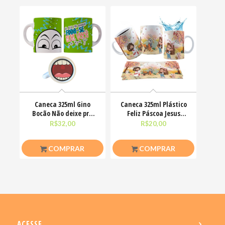
Caneca 325ml Gino
Caneca 325ml Plástico
Bocão Não deixe pra
Feliz Páscoa Jesus
amanhã o foda-se que
Cristo Coelhinhos
R$
32,00
R$
20,00
COMPRAR
COMPRAR
ACESSE