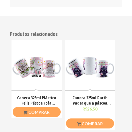
Produtos relacionados
Caneca 325ml Plástico
Caneca 325ml Darth
Feliz Páscoa Fofa
Vader que a páscoa
Coelhinhos Mimos
esteja com você
R$
20,00
R$
26,50
COMPRAR
COMPRAR