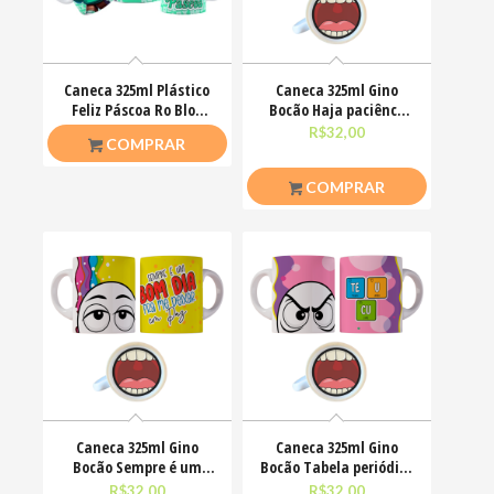
Caneca 325ml Plástico
Caneca 325ml Gino
Feliz Páscoa Ro Blox
Bocão Haja paciênca
Bloquinhos
nesse caralho Meme
R$
20,00
R$
32,00
COMPRAR
COMPRAR
Caneca 325ml Gino
Caneca 325ml Gino
Bocão Sempre é um
Bocão Tabela periódica
bom dia pra me deixar
Teu Cu Engraçadas
R$
32,00
R$
32,00