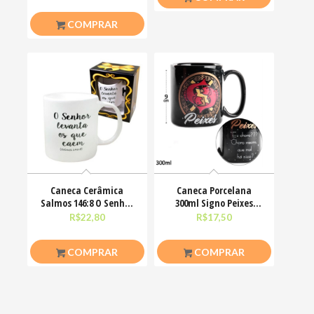
COMPRAR
Caneca Cerâmica
Caneca Porcelana
Salmos 146:8 O Senhor
300ml Signo Peixes
Levanta Os Que Caem
Zodíaco Astrologia
R$
22,80
R$
17,50
COMPRAR
COMPRAR