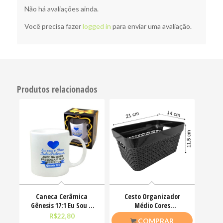
Não há avaliações ainda.
Você precisa fazer
logged in
para enviar uma avaliação.
Produtos relacionados
Caneca Cerâmica
Cesto Organizador
Gênesis 17:1 Eu Sou O
Médio Cores
Deus Todo Poderoso 300
21x14x11,5cm Keita
R$
22,80
R$
6,00
COMPRAR