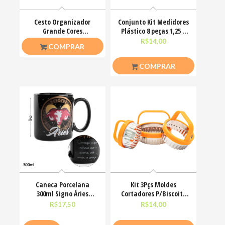
Cesto Organizador
Conjunto Kit Medidores
Grande Cores
Plástico 8 peças 1,25 a
27x18x14cm Keita
250ml 123util
R$
9,00
R$
14,00
COMPRAR
COMPRAR
Caneca Porcelana
Kit 3Pçs Moldes
300ml Signo Áries
Cortadores P/Biscoito
Zodíaco Astrologia
Pasta Redondos
R$
17,50
R$
14,00