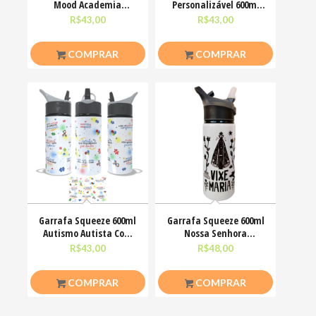
Mood Academia
Personalizável 600ml
Divertida Emoções
Tampa C/ Mosquetão
R$
43,00
R$
43,00
COMPRAR
COMPRAR
Garrafa Squeeze 600ml
Garrafa Squeeze 600ml
Autismo Autista Com
Nossa Senhora
amor as peças se
Aparecida Xilogravura
R$
43,00
R$
48,00
COMPRAR
COMPRAR