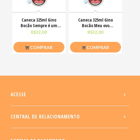
Caneca 325ml Gino
Caneca 325ml Gino
Bocão Sempre é um
Bocão Meu ovo
bom dia pra me deixar
Engraçadas Meme
R$
32,00
R$
32,00
em
COMPRAR
COMPRAR
ACESSE
CENTRAL DE RELACIONAMENTO