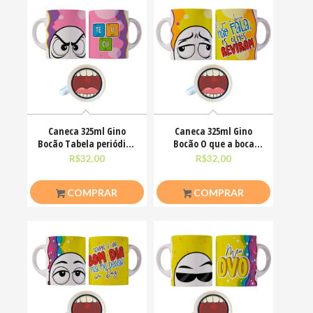
Caneca 325ml Gino
Caneca 325ml Gino
Bocão Tabela periódica
Bocão O que a boca
Teu Cu Engraçadas
não fala, os olhos
R$
32,00
R$
32,00
COMPRAR
COMPRAR