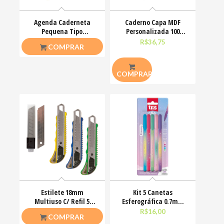
Agenda Caderneta
Caderno Capa MDF
Pequena Tipo
Personalizada 100
Moleskine Sem Pauta
Folhas 14,5x20cm
R$
10,00
R$
36,75
COMPRAR
80 Folhas
COMPRAR
Estilete 18mm
Kit 5 Canetas
Multiuso C/ Refil 5
Esferográfica 0.7mm
Lâminas 27x55mm
Holic Dreamy Cores Tris
R$
7,00
R$
16,00
COMPRAR
123Útil