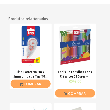
Produtos relacionados
Fita Corretiva 8m x
Lapis De Cor Vibes Tons
5mm Unidade Tris T025
Clássicos 24 Cores + 1
Cartela
Lápis 6B Tris
R$
10,00
R$
42,00
COMPRAR
COMPRAR