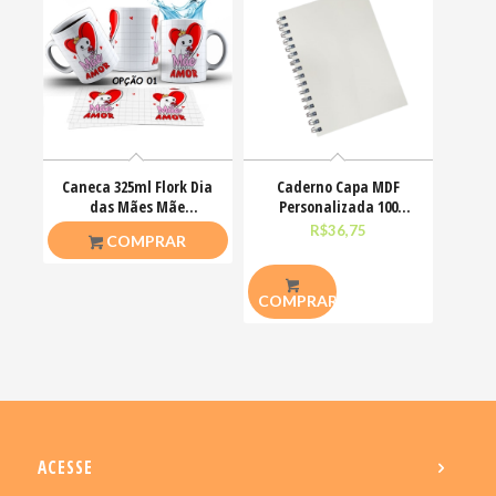
Caneca 325ml Flork Dia
Caderno Capa MDF
das Mães Mãe
Personalizada 100
significa amor
Folhas 14,5x20cm
R$
26,50
R$
36,75
COMPRAR
COMPRAR
ACESSE