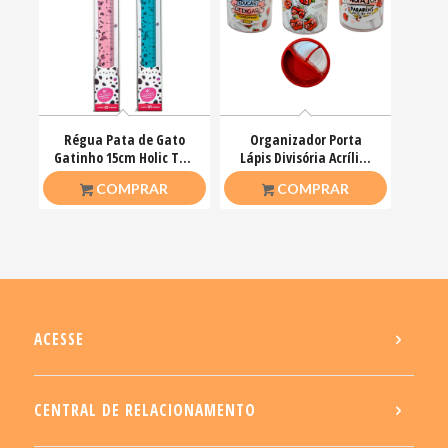
Régua Pata de Gato
Organizador Porta
Gatinho 15cm Holic Tris
Lápis Divisória Acrílico
Papelaria Fofa
Professores UN
R$
12,50
R$
12,00
COMPRAR
COMPRAR
ACESSE
CENTRAL DE RELACIONAMENTO