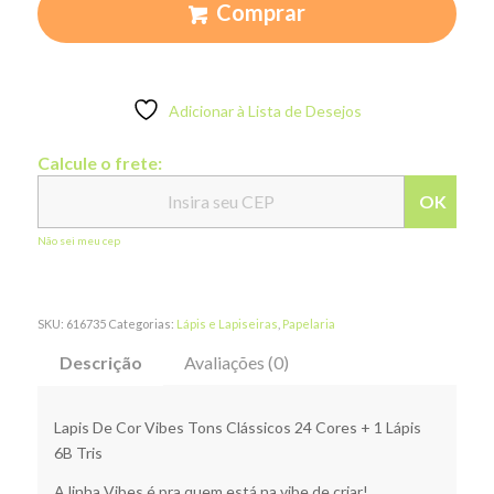
Comprar
Adicionar à Lista de Desejos
Calcule o frete:
OK
Não sei meu cep
SKU:
616735
Categorias:
Lápis e Lapiseiras
,
Papelaria
Descrição
Avaliações (0)
Lapis De Cor Vibes Tons Clássicos 24 Cores + 1 Lápis
6B Tris
A linha Vibes é pra quem está na vibe de criar!