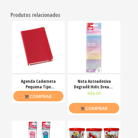
Produtos relacionados
Agenda Caderneta
Nota Autoadesiva
Pequena Tipo
Degradê Holic Dreamy
Moleskine Sem Pauta
C/3 Blocos X100 Fls
R$
10,00
R$
6,00
COMPRAR
80 Folhas
COMPRAR