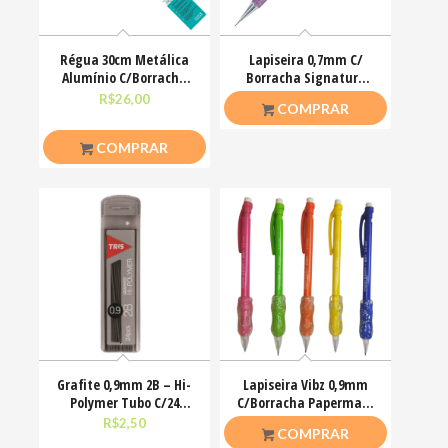
Régua 30cm Metálica
Lapiseira 0,7mm C/
Alumínio C/Borracha
Borracha Signature
Antiderrapante Bazze
Boho Tris Holic
R$
26,00
R$
13,00
COMPRAR
COMPRAR
Grafite 0,9mm 2B – Hi-
Lapiseira Vibz 0,9mm
Polymer Tubo C/24
C/Borracha Papermate
Minas Tris
Cores
R$
2,50
R$
4,50
COMPRAR