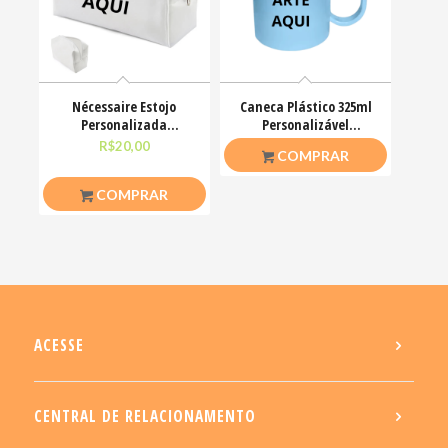
Nécessaire Estojo
Caneca Plástico 325ml
Personalizada
Personalizável
Poliéster Branca G
Coloridas Polímero
R$
20,00
R$
20,00
COMPRAR
9X22X10CM
COMPRAR
ACESSE
CENTRAL DE RELACIONAMENTO