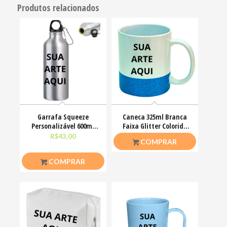
Produtos relacionados
Garrafa Squeeze
Caneca 325ml Branca
Personalizável 600ml
Faixa Glitter Colorida
Tampa C/ Mosquetão
Personalizada
R$
43,00
R$
37,00
COMPRAR
COMPRAR