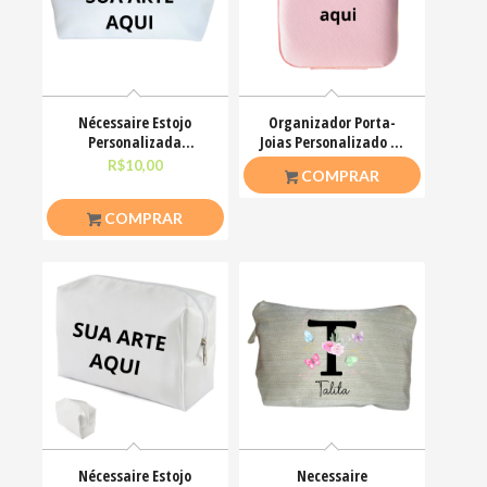
Nécessaire Estojo
Organizador Porta-
Personalizada
Joias Personalizado C/
Poliéster Branca P
Zíper
R$
10,00
R$
32,00
COMPRAR
25X9X8CM
COMPRAR
Nécessaire Estojo
Necessaire