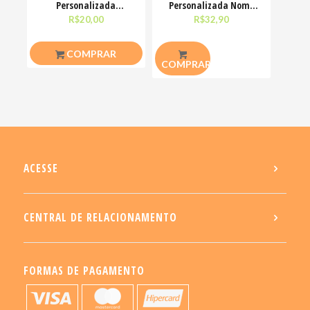
Personalizada
Personalizada Nome
Poliéster Branca G
Alfabeto Floral
R$
20,00
R$
32,90
9X22X10CM
Presente Amiga
COMPRAR
COMPRAR
ACESSE
CENTRAL DE RELACIONAMENTO
FORMAS DE PAGAMENTO