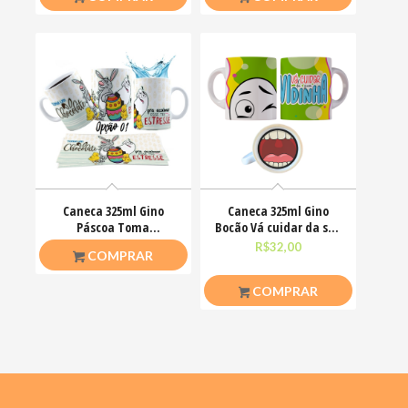
Caneca 325ml Gino
Caneca 325ml Gino
Páscoa Toma
Bocão Vá cuidar da sua
chocolate pra acalmar
vidinha Engraçadas
R$
26,50
R$
32,00
COMPRAR
esse teu estresse
COMPRAR