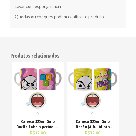
Lavar com esponja macia
Quedas ou choques podem danificar o produto
Produtos relacionados
Caneca 325ml Gino
Caneca 325ml Gino
Bocão Tabela periódica
Bocão Já fui idiota
Teu Cu Engraçadas
agora só finjo Meme
R$
32,00
R$
32,00